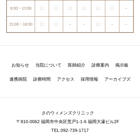
9:00 ~ 13:00
〇
〇
〇
〇
〇
〇
－
15:00 ~ 18:00
〇
〇
－
－
〇
－
－
お知らせ
当院について
医師紹介
診療案内
掲示板
連携病院
診療時間
アクセス
採用情報
アーカイブズ
さのウィメンズクリニック
〒810-0062 福岡市中央区荒戸1-1-6 福岡大濠ビル2F
TEL.092-739-1717